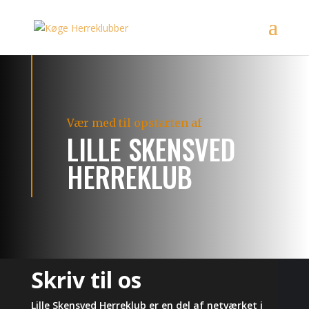
Vær med til opstarten af
LILLE SKENSVED
HERREKLUB
Skriv til os
Lille Skensved Herreklub er en del af netværket i