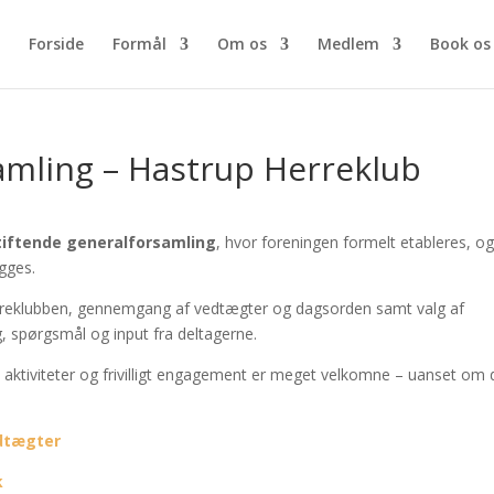
Forside
Formål
Om os
Medlem
Book os
amling – Hastrup Herreklub
tiftende generalforsamling
, hvor foreningen formelt etableres, o
gges.
rreklubben, gennemgang af vedtægter og dagsorden samt valg af
g, spørgsmål og input fra deltagerne.
 aktiviteter og frivilligt engagement er meget velkomne – uanset om 
dtægter
k