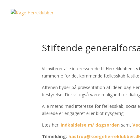
Stiftende generalfors
Vi inviterer alle interesserede til Herreklubbens
s
rammerne for det kommende fællesskab fastlæ
Aftenen byder på præsentation af idéen bag He
bestyrelse. Der vil også være mulighed for dialo
Alle mænd med interesse for fællesskab, sociale
allerede er engageret eller blot nysgerrig.
Læs her:
Indkaldelse m/ dagsorden
samt
Ve
Tilmelding:
hastrup@koegeherreklubber.d